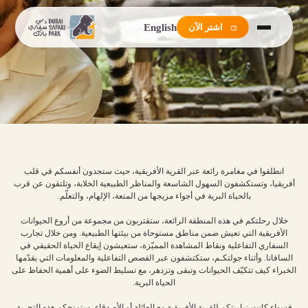
English
اشتر الآن
انطلقوا في مغامرة رائعة عبر القرية الأفريقية، حيث ستجدون أنفسكم في قلب
أفريقيا، وتستكشفون السهول الشاسعة والمناظر الطبيعية الخلابة، وتلتقون عن قرب
بالحياة البرية في أجواء مزيجها من المتعة، الإلهام، والتعلّم.
خلال رحلتكم في هذه المنطقة الرائعة، ستقتربون من مجموعة من أروع الحيوانات
الأفريقية التي تعيش ضمن مناطق مستوحاة من بيئتها الطبيعية. ومن خلال تجارب
السفاري التفاعلية ونقاط المشاهدة المميّزة، ستعيشون إيقاع الحياة الحقيقي في
السافانا. وأثناء جولتكـم، ستكتشفون عبر القصص التفاعلية والمعلومات التي يقدّمها
الخبراء كيف تتكيّف الحيوانات وتبقى وتزدهر، مع تسليط الضوء على أهمية الحفاظ على
الحياة البرية.
فسواء كانت زياريتكم للقرية الأفريقية مع العائلة أو الأصدقاء، ستمنحكم هذه التجربة