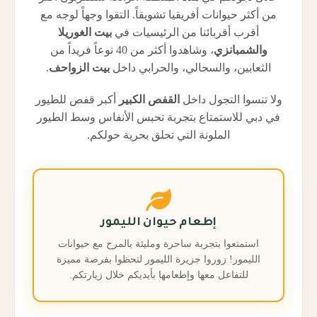
من أكثر حيوانات أفريقيا تشويقاً. التقوا وجهاً لوجه مع
أقرب أقربائنا من الرئيسيات في
بيت الغوريلا
والشمبانزي
، وشاهدوا أكثر من 40 نوعاً فريداً من
الثعابين، والسحالي، والحرابي داخل
بيت الزواحف
.
ولا تنسوا التجول داخل
القفص الكبير
أكبر قفص للطيور
في دبي للاستمتاع بتجربة تحبس الأنفاس وسط الطيور
الملونة التي تحلق بحرية حولكم.
إطعام حيوان الليمور
استمتعوا بتجربة ساحرة ومليئة بالمرح مع حيوانات
الليمور! زوروا جزيرة الليمور لتحظوا بفرصة مميزة
للتفاعل معها وإطعامها بأيديكم خلال زيارتكم.