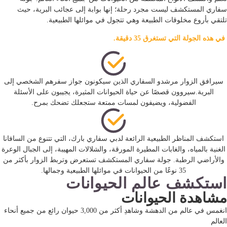
سفاري المستكشف ليست مجرد رحلة؛ إنها بوابة إلى عجائب البرية، حيث
تلتقي بأروع مخلوقات الطبيعة وهي تتجول في موائلها الطبيعية.
في هذه الجولة التي تستغرق 35 دقيقة.
سيرافق الزوار مرشدو السفاري الذين سيكونون جواز سفرهم الشخصي إلى
البرية.سيروون قصصًا عن حياة الحيوانات المثيرة، يجيبون على الأسئلة
الفضولية، ويضيفون لمسات ممتعة ستجعلك تضحك بمرح.
استكشف المناظر الطبيعية الرائعة لدبي سفاري بارك، التي تتنوع من السافانا
الغنية بالمياه، والغابات المطيرة المورقة، والشلالات المهيبة، إلى الجبال الوعرة
والأراضي الرطبة. جولة سفاري المستكشف تستعرض وتربط الزوار بأكثر من
35 نوعًا من الحيوانات في موائلها الطبيعية وجمالها.
استكشف عالم الحيوانات
مشاهدة الحيوانات
انغمس في عالم من الدهشة وشاهدِ أكثر من 3,000 حيوان رائع من جميع أنحاء
العالم