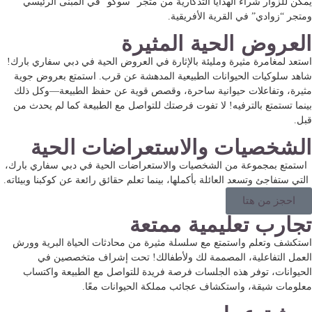
يمكن للزوار شراء الهدايا التذكارية من متجر “سوكو” في المبنى الرئيسي
ومتجر “زوادي” في القرية الأفريقية.
العروض الحية المثيرة
استعد لمغامرة مثيرة ومليئة بالإثارة في العروض الحية في دبي سفاري بارك!
شاهد سلوكيات الحيوانات الطبيعية المدهشة عن قرب. استمتع بعروض جوية
مثيرة، وتفاعلات حيوانية ساحرة، وقصص قوية عن حفظ الطبيعة—وكل ذلك
بينما تستمتع بالترفيه! لا تفوت فرصتك للتواصل مع الطبيعة كما لم يحدث من
قبل.
الشخصيات والاستعراضات الحية
استمتع بمجموعة من الشخصيات والاستعراضات الحية في دبي سفاري بارك،
التي ستفاجئ وتسعد العائلة بأكملها، بينما تعلم حقائق رائعة عن كوكبنا وبيئاته.
احجز من هتا
تجارب تعليمية ممتعة
استكشف وتعلم واستمتع مع سلسلة مثيرة من محادثات الحياة البرية وورش
العمل التفاعلية، المصممة لك ولأطفالك! تحت إشراف متخصصين في
الحيوانات، توفر هذه الجلسات فرصة فريدة للتواصل مع الطبيعة واكتساب
معلومات شيقة، واستكشاف عجائب مملكة الحيوانات معًا.