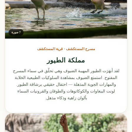
7 صورة
مسرح المستكشف · قرية المستكشف
مملكة الطيور
لقد أبهَرَت الطيور المهيبة الضيوف وهي تحلّق في سماء المسرح
المفتوح. استمتع الضيوف بمشاهدة السلوكيات الطبيعية الخلابة
والمهارات الجوية المذهلة — احتفال حقيقي برشاقة الطيور.
لونت الببغاوات والكوكاتوهات والطوقان والقرونيات السماء
بألوان زاهية وذكاء مذهل.